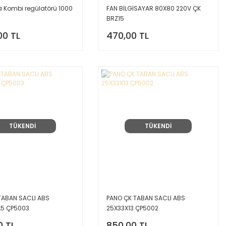
a Kombi regülatörü 1000
FAN BİLGİSAYAR 80X80 220V ÇK
BRZ15
00 TL
470,00 TL
TÜKENDİ
TÜKENDİ
TABAN SACLI ABS
PANO ÇK TABAN SACLI ABS
,5 ÇP5003
25X33X13 ÇP5002
0 TL
850,00 TL