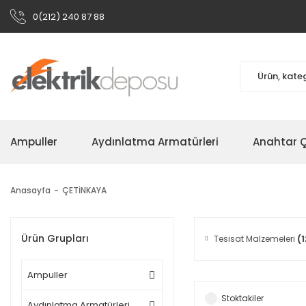
0(212) 240 87 88
Ampuller
Aydınlatma Armatürleri
Anahtar Çe
Anasayfa
ÇETİNKAYA
Ürün Grupları
Tesisat Malzemeleri
(1
Ampuller
Stoktakiler
Aydınlatma Armatürleri