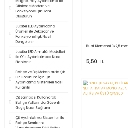
Magnet Ray Aydınlatma ile
Ofislerde Modern ve
Fonksiyonel Işık Planı
Oluşturun
Jupiter LED Aydınlatma
Ürünleri ile Dekoratif ve
Fonksiyonel Işık Nasıl
Dengelenir
Buat Klemensi 3x2,5 m
Jupiter LED Armatür Modelleri
ile Ofis Aydınlatması Nasıl
5,50 TL
Planlanır
Bahçe ve Dış Mekanlarda Şık
Bir Görünüm İçin Çit
Aydınlatma Sistemleri Nasıl
Kullanılır
Çit Lambası Kullanarak
Bahçe Yollarında Güvenli
Geçiş Nasıl Sağlanır
Çit Aydınlatma Sistemleri ile
Bahçe Sınırlarını
Vurgulamanın Etkili Yolları