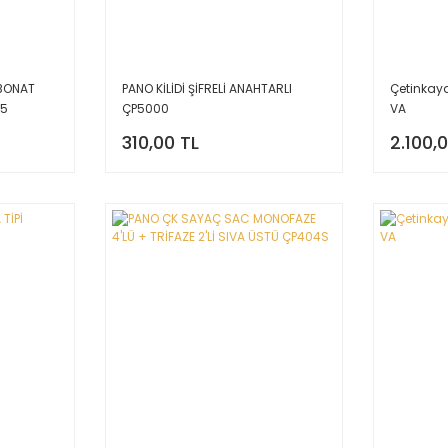
BONAT
PANO KİLİDİ ŞİFRELİ ANAHTARLI
Çetinkay
 5
ÇP5000
VA
Ü ÇP5300
310,00 TL
2.100,