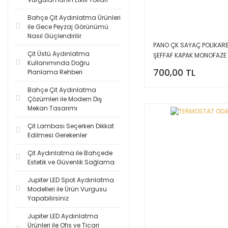
Bahçe Çit Aydınlatma Ürünleri
ile Gece Peyzaj Görünümü
Nasıl Güçlendirilir
PANO ÇK SAYAÇ POLİKAR
Çit Üstü Aydınlatma
ŞEFFAF KAPAK MONOFAZE
Kullanımında Doğru
SİG.SIVA ALTI/SIVA ÜST
700,00 TL
Planlama Rehberi
Bahçe Çit Aydınlatma
Çözümleri ile Modern Dış
Mekan Tasarımı
Çit Lambası Seçerken Dikkat
Edilmesi Gerekenler
Çit Aydınlatma ile Bahçede
Estetik ve Güvenlik Sağlama
Jupiter LED Spot Aydınlatma
Modelleri ile Ürün Vurgusu
Yapabilirsiniz
Jupiter LED Aydınlatma
Ürünleri ile Ofis ve Ticari