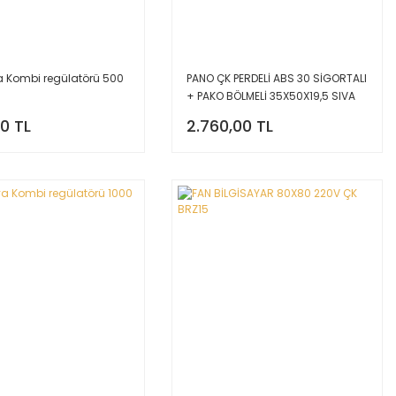
a Kombi regülatörü 500
PANO ÇK PERDELİ ABS 30 SİGORTALI
+ PAKO BÖLMELİ 35X50X19,5 SIVA
ÜSTÜ ÇP5157
00 TL
2.760,00 TL