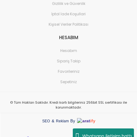
Gizlilik ve Güvenlik
İptal İade Koşullari
Kişisel Veriler Politikası
HESABIM
Hesabım
Sipariş Takip
Favorileriniz
Sepetiniz
© Tüm Hakları Saklıdır. Kredi kartı bilgileriniz 256bit SSL sertifikası ile
korunmaktadır.
arat
ify
&
By
SEO
Reklam
Whatsapp iletişim hattı