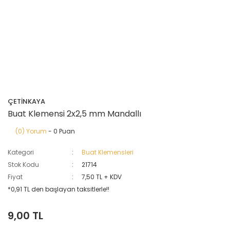
ÇETİNKAYA
Buat Klemensi 2x2,5 mm Mandallı
(0) Yorum
- 0 Puan
Kategori
Buat Klemensleri
Stok Kodu
21714
Fiyat
7,50 TL + KDV
*0,91 TL den başlayan taksitlerle!!
9,00 TL