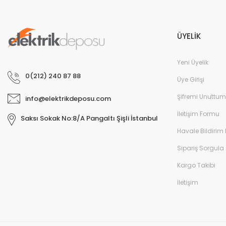
ÜYELİK
Yeni Üyelik
0(212) 240 87 88
Üye Girişi
Şifremi Unuttum
info@elektrikdeposu.com
İletişim Formu
Saksı Sokak No:8/A Pangaltı Şişli İstanbul
Havale Bildirim
Sipariş Sorgula
Kargo Takibi
İletişim