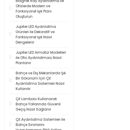
Magnet Ray Aydınlatma ile
Ofislerde Modern ve
Fonksiyonel Işık Planı
Oluşturun
Jupiter LED Aydınlatma
Ürünleri ile Dekoratif ve
Fonksiyonel Işık Nasıl
Dengelenir
Jupiter LED Armatür Modelleri
ile Ofis Aydınlatması Nasıl
Planlanır
Bahçe ve Dış Mekanlarda Şık
Bir Görünüm İçin Çit
Aydınlatma Sistemleri Nasıl
Kullanılır
Çit Lambası Kullanarak
Bahçe Yollarında Güvenli
Geçiş Nasıl Sağlanır
Çit Aydınlatma Sistemleri ile
Bahçe Sınırlarını
Vurgulamanın Etkili Yolları