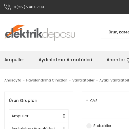
0(212) 240 87 88
Ampuller
Aydınlatma Armatürleri
Anahtar Çe
Anasayfa
Havalandırma Cihazları
Vantilatörler
Ayaklı Vantilatör
Ürün Grupları
CVS
Ampuller
Stoktakiler
Aydınlatma Armatürleri