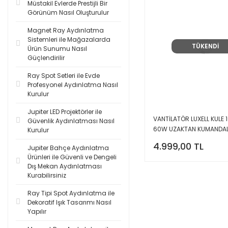
Müstakil Evlerde Prestijli Bir
Görünüm Nasıl Oluşturulur
Magnet Ray Aydınlatma
Sistemleri ile Mağazalarda
TÜKENDİ
Ürün Sunumu Nasıl
Güçlendirilir
Ray Spot Setleri ile Evde
Profesyonel Aydınlatma Nasıl
Kurulur
Jupiter LED Projektörler ile
VANTİLATÖR LUXELL KULE
Güvenlik Aydınlatması Nasıl
60W UZAKTAN KUMANDALI
Kurulur
260G PLUS
4.999,00 TL
Jupiter Bahçe Aydınlatma
Ürünleri ile Güvenli ve Dengeli
Dış Mekan Aydınlatması
Kurabilirsiniz
Ray Tipi Spot Aydınlatma ile
Dekoratif Işık Tasarımı Nasıl
Yapılır