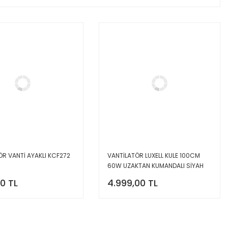
ÖR VANTİ AYAKLI KCF272
VANTİLATÖR LUXELL KULE 100CM
60W UZAKTAN KUMANDALI SİYAH
LXF-260B PLUS
00 TL
4.999,00 TL