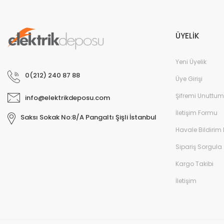
ÜYELİK
Yeni Üyelik
0(212) 240 87 88
Üye Girişi
Şifremi Unuttum
info@elektrikdeposu.com
İletişim Formu
Saksı Sokak No:8/A Pangaltı Şişli İstanbul
Havale Bildirim
Sipariş Sorgula
Kargo Takibi
İletişim