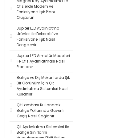
Magnet Ray Aydınlatma ile
Ofislerde Modern ve
Fonksiyonel Işık Planı
Oluşturun
Jupiter LED Aydınlatma
Ürünleri ile Dekoratif ve
Fonksiyonel Işık Nasıl
Dengelenir
Jupiter LED Armatür Modelleri
ile Ofis Aydınlatması Nasıl
Planlanır
Bahçe ve Dış Mekanlarda Şık
Bir Görünüm İçin Çit
Aydınlatma Sistemleri Nasıl
Kullanılır
Çit Lambası Kullanarak
Bahçe Yollarında Güvenli
Geçiş Nasıl Sağlanır
Çit Aydınlatma Sistemleri ile
Bahçe Sınırlarını
Vurgulamanın Etkili Yolları