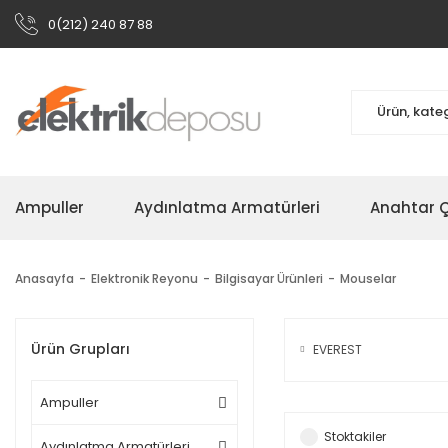
0(212) 240 87 88
Ampuller
Aydınlatma Armatürleri
Anahtar Çe
Anasayfa
Elektronik Reyonu
Bilgisayar Ürünleri
Mouselar
Ürün Grupları
EVEREST
Ampuller
Stoktakiler
Aydınlatma Armatürleri