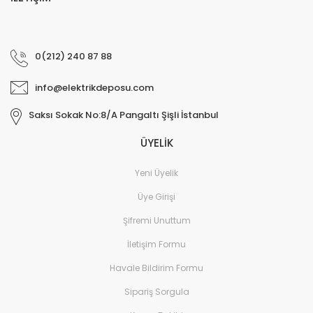
0(212) 240 87 88
info@elektrikdeposu.com
Saksı Sokak No:8/A Pangaltı Şişli İstanbul
ÜYELİK
Yeni Üyelik
Üye Girişi
Şifremi Unuttum
İletişim Formu
Havale Bildirim Formu
Sipariş Sorgula