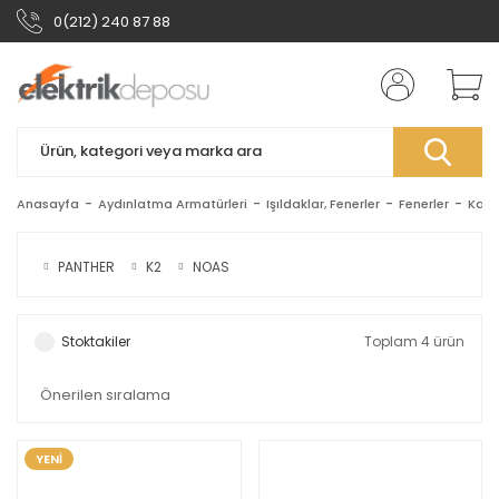
0(212) 240 87 88
Anasayfa
Aydınlatma Armatürleri
Işıldaklar, Fenerler
Fenerler
Kafa
PANTHER
K2
NOAS
Stoktakiler
Toplam 4 ürün
YENİ