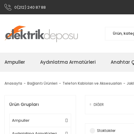
0(212) 240 87 88
Ampuller
Aydınlatma Armatürleri
Anahtar Çe
Anasayfa
Bağlantı Ürünleri
Telefon Kabloları ve Aksesuarları
Jakl
Ürün Grupları
DİĞER
Ampuller
Stoktakiler
Aydınlatma Armatürleri