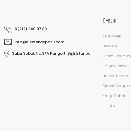
ÜYELİK
0(212) 240 87 88
Yeni Üyelik
info@elektrikdeposu.com
Üye Girişi
Saksı Sokak No:8/A Pangaltı Şişli İstanbul
Şifremi Unuttum
İletişim Formu
Havale Bildirim
Sipariş Sorgula
Kargo Takibi
İletişim