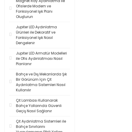
Magnet Ray Aydınlatma ile
Ofislerde Modern ve
Fonksiyonel Işık Planı
Oluşturun
Jupiter LED Aydınlatma
Ürünleri ile Dekoratif ve
Fonksiyonel Işık Nasıl
Dengelenir
Jupiter LED Armatür Modelleri
ile Ofis Aydınlatması Nasıl
Planlanır
Bahçe ve Dış Mekanlarda Şık
Bir Görünüm İçin Çit
Aydınlatma Sistemleri Nasıl
Kullanılır
Çit Lambası Kullanarak
Bahçe Yollarında Güvenli
Geçiş Nasıl Sağlanır
Çit Aydınlatma Sistemleri ile
Bahçe Sınırlarını
Vurgulamanın Etkili Yolları