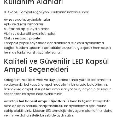
Kullanım Alanları
LED kapsül ampuller çok yönlü kullanım imkânı sunar:
Avize ve sarkıt aydınlatmalar
Aplik ve duvar lambaları
Mutfak dolap içi aydınlatma
Vitrin ve dekoratif aydınlatmalar
Otel ve restoran projeleri
Kompakt yapısı sayesinde dar alanlarda bile etkili aydınlatma
sağlar. Modern tasarımlı armatürlerle uyumlu çalışarak hem estetik
hem de fonksiyonel çözümler sunar.
Kaliteli ve Güvenilir LED Kapsül
Ampul Seçenekleri
Kategorimizde farklı watt ve duy tiplerine sahip, yüksek performanslı
ve dayanıklı led kapsül ampul modellerini bir arada bulabilirsiniz.
İster g9 led ampul ister g4 led ampul arıyor olun, ihtiyacınıza uygun
seçenekleri kolayca inceleyebilirsiniz.
Avantajlı
led kapsül ampul fiyatları
ile hem bütçenizi koruyabilir
hem de uzun ömürlü, enerji tasarruflu bir aydınlatma çözümüne
sahip olabilirsiniz. Modern LED teknolojisiyle yaşam alanlarınızı daha
verimli ve daha estetik bir şekilde aydınlatın.