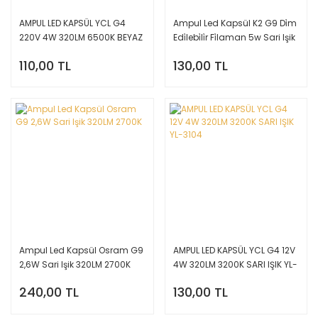
AMPUL LED KAPSÜL YCL G4
Ampul Led Kapsül K2 G9 Di̇m
220V 4W 320LM 6500K BEYAZ
Edi̇lebi̇li̇r Fi̇laman 5w Sari Işik
IŞIK YL-3106
270LM 3000K KES016
110,00 TL
130,00 TL
Ampul Led Kapsül Osram G9
AMPUL LED KAPSÜL YCL G4 12V
2,6W Sari Işik 320LM 2700K
4W 320LM 3200K SARI IŞIK YL-
3104
240,00 TL
130,00 TL