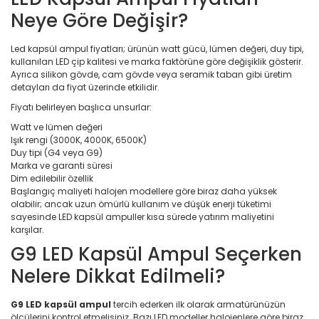
Neye Göre Değişir?
Led kapsül ampul fiyatları; ürünün watt gücü, lümen değeri, duy tipi,
kullanılan LED çip kalitesi ve marka faktörüne göre değişiklik gösterir.
Ayrıca silikon gövde, cam gövde veya seramik taban gibi üretim
detayları da fiyat üzerinde etkilidir.
Fiyatı belirleyen başlıca unsurlar:
Watt ve lümen değeri
Işık rengi (3000K, 4000K, 6500K)
Duy tipi (G4 veya G9)
Marka ve garanti süresi
Dim edilebilir özellik
Başlangıç maliyeti halojen modellere göre biraz daha yüksek
olabilir; ancak uzun ömürlü kullanım ve düşük enerji tüketimi
sayesinde LED kapsül ampuller kısa sürede yatırım maliyetini
karşılar.
G9 LED Kapsül Ampul Seçerken
Nelere Dikkat Edilmeli?
G9 LED kapsül ampul
tercih ederken ilk olarak armatürünüzün
ölçülerini kontrol etmelisiniz. Bazı LED modeller halojenlere göre biraz