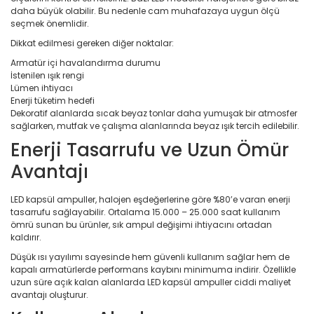
daha büyük olabilir. Bu nedenle cam muhafazaya uygun ölçü
seçmek önemlidir.
Dikkat edilmesi gereken diğer noktalar:
Armatür içi havalandırma durumu
İstenilen ışık rengi
Lümen ihtiyacı
Enerji tüketim hedefi
Dekoratif alanlarda sıcak beyaz tonlar daha yumuşak bir atmosfer
sağlarken, mutfak ve çalışma alanlarında beyaz ışık tercih edilebilir.
Enerji Tasarrufu ve Uzun Ömür
Avantajı
LED kapsül ampuller, halojen eşdeğerlerine göre %80’e varan enerji
tasarrufu sağlayabilir. Ortalama 15.000 – 25.000 saat kullanım
ömrü sunan bu ürünler, sık ampul değişimi ihtiyacını ortadan
kaldırır.
Düşük ısı yayılımı sayesinde hem güvenli kullanım sağlar hem de
kapalı armatürlerde performans kaybını minimuma indirir. Özellikle
uzun süre açık kalan alanlarda LED kapsül ampuller ciddi maliyet
avantajı oluşturur.