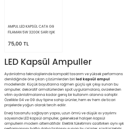
AMPUL LED KAPSÜL CATA G9
FİLAMAN 5W 3200K SARI IŞIK
CT-4221
75,00 TL
LED Kapsül Ampuller
Aydınlatma teknolojilerinde kompakt tasarım ve yüksek performans
denildiğinde öne çıkan çözümlerden biri
led kapsül ampul
modelleridir. Küçük boyutlarına rağmen güçlü ışık çıkışı sunan bu
ampuller; dekoratif armatürlerden spot uygulamalara, avizelerden
vitrin aydınlatmalarına kadar geniş bir kullanım alanına sahiptir.
Özellikle G4 ve G9 duy tipine sahip ürünler, hem ev hem de ticari
projelerde yoğun olarak tercih edilir.
Enerji tasarrufu sağlayan yapısı, uzun ömrü ve düşük ısı yayılımı
sayesinde LED kapsül ampuller, geleneksel halojen kapsül
ampullerin modern alternatifidir. Elektrik tüketimini azaltırken aynı ışık
performansını hatta daha fazlasını sunan bu ürünler, sürdürülebilir