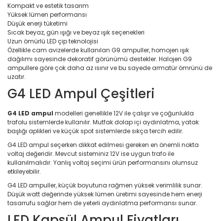
Kompakt ve estetik tasarım
Yüksek lümen performansı
Düşük enerji tüketimi
Sıcak beyaz, gün ışığı ve beyaz ışık seçenekleri
Uzun ömürlü LED çip teknolojisi
Özellikle cam avizelerde kullanılan G9 ampuller, homojen ışık
dağılımı sayesinde dekoratif görünümü destekler. Halojen G9
ampullere göre çok daha az ısınır ve bu sayede armatür ömrünü de
uzatır.
G4 LED Ampul Çeşitleri
G4 LED ampul
modelleri genellikle 12V ile çalışır ve çoğunlukla
trafolu sistemlerde kullanılır. Mutfak dolap içi aydınlatma, yatak
başlığı aplikleri ve küçük spot sistemlerde sıkça tercih edilir.
G4 LED ampul seçerken dikkat edilmesi gereken en önemli nokta
voltaj değeridir. Mevcut sisteminiz 12V ise uygun trafo ile
kullanılmalıdır. Yanlış voltaj seçimi ürün performansını olumsuz
etkileyebilir.
G4 LED ampuller, küçük boyutuna rağmen yüksek verimlilik sunar.
Düşük watt değerinde yüksek lümen üretimi sayesinde hem enerji
tasarrufu sağlar hem de yeterli aydınlatma performansı sunar.
LED Kapsül Ampul Fiyatları