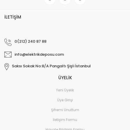
İLETİŞİM
0(212) 240 87 88
info@elektrikdeposu.com
Saksı Sokak No:8/A Pangaltı Şişli İstanbul
ÜYELİK
Yeni Üyelik
Üye Girişi
Şifremi Unuttum
İletişim Formu
Havale Bildirim Formu