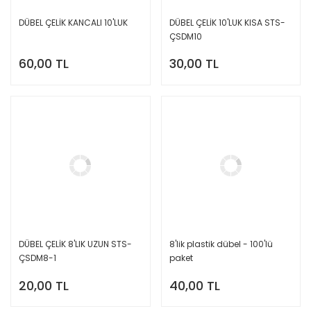
DÜBEL ÇELİK KANCALI 10'LUK
DÜBEL ÇELİK 10'LUK KISA STS-
ÇSDM10
60,00 TL
30,00 TL
DÜBEL ÇELİK 8'LIK UZUN STS-
8'lik plastik dübel - 100'lü
ÇSDM8-1
paket
20,00 TL
40,00 TL