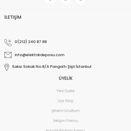
İLETİŞİM
0(212) 240 87 88
info@elektrikdeposu.com
Saksı Sokak No:8/A Pangaltı Şişli İstanbul
ÜYELİK
Yeni Üyelik
Üye Girişi
Şifremi Unuttum
İletişim Formu
Havale Bildirim Formu