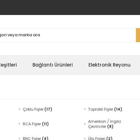
şitleri
Bağlantı Ürünleri
Elektronik Reyonu
Çoklu Fişler
(17)
Topraklı Fişler
(14)
Amerikan / İngiliz
RCA Fişler
(11)
Çeviriciler
(8)
BNC Fişler
(4)
Ütü Fişleri
(2)