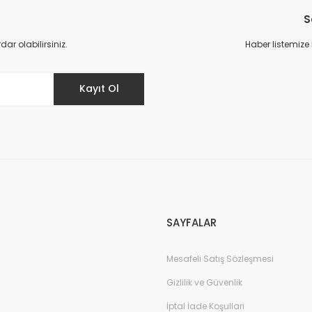
S
r olabilirsiniz.
Haber listemize
Kayıt Ol
SAYFALAR
Mesafeli Satış Sözleşmesi
Gizlilik ve Güvenlik
İptal İade Koşullari