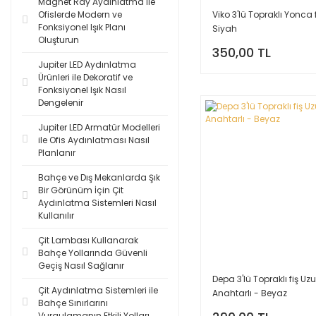
Magnet Ray Aydınlatma ile
Viko 3'lü Topraklı Yonca f
Ofislerde Modern ve
Fonksiyonel Işık Planı
Siyah
Oluşturun
350,00 TL
Jupiter LED Aydınlatma
Ürünleri ile Dekoratif ve
Fonksiyonel Işık Nasıl
Dengelenir
Jupiter LED Armatür Modelleri
ile Ofis Aydınlatması Nasıl
Planlanır
Bahçe ve Dış Mekanlarda Şık
Bir Görünüm İçin Çit
Aydınlatma Sistemleri Nasıl
Kullanılır
Çit Lambası Kullanarak
Bahçe Yollarında Güvenli
Geçiş Nasıl Sağlanır
Depa 3'lü Topraklı fiş Uz
Çit Aydınlatma Sistemleri ile
Anahtarlı - Beyaz
Bahçe Sınırlarını
Vurgulamanın Etkili Yolları