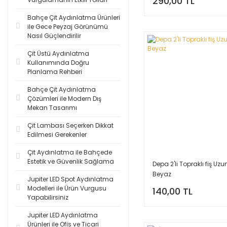
290,00 TL
Bahçe Çit Aydınlatma Ürünleri
ile Gece Peyzaj Görünümü
Nasıl Güçlendirilir
Çit Üstü Aydınlatma
Kullanımında Doğru
Planlama Rehberi
Bahçe Çit Aydınlatma
Çözümleri ile Modern Dış
Mekan Tasarımı
Çit Lambası Seçerken Dikkat
Edilmesi Gerekenler
Çit Aydınlatma ile Bahçede
Estetik ve Güvenlik Sağlama
Depa 2'li Topraklı fiş Uzu
Beyaz
Jupiter LED Spot Aydınlatma
Modelleri ile Ürün Vurgusu
140,00 TL
Yapabilirsiniz
Jupiter LED Aydınlatma
Ürünleri ile Ofis ve Ticari