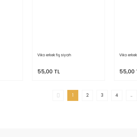
Viko erkek fiş siyah
Viko erkek
55,00 TL
55,00 
1
2
3
4
..