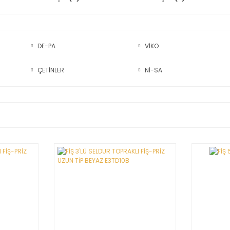
DE-PA
VİKO
ÇETİNLER
Nİ-SA