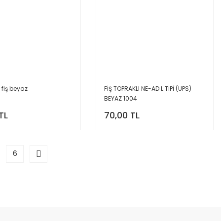
 fiş beyaz
FİŞ TOPRAKLI NE-AD L TİPİ (UPS)
BEYAZ 1004
TL
70,00 TL
6