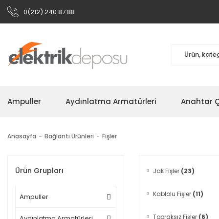
0(212) 240 87 88
Ampuller
Aydınlatma Armatürleri
Anahtar Çe
Anasayfa
Bağlantı Ürünleri
Fişler
Ürün Grupları
Jak Fişler
(23)
Kablolu Fişler
(11)
Ampuller
Topraksız Fişler
(6)
Aydınlatma Armatürleri