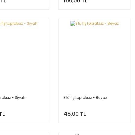
 TL
150,00 TL
opraksız - Siyah
3'lü fiş topraksız - Beyaz
TL
45,00 TL