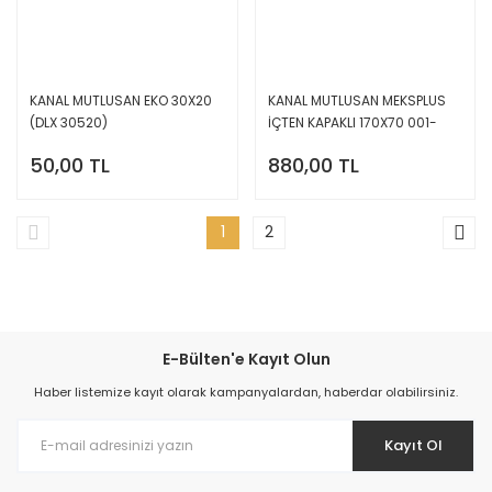
KANAL MUTLUSAN EKO 30X20
KANAL MUTLUSAN MEKSPLUS
(DLX 30520)
İÇTEN KAPAKLI 170X70 001-
003-170070-20-00
50,00 TL
880,00 TL
1
2
E-Bülten'e Kayıt Olun
Haber listemize kayıt olarak kampanyalardan, haberdar olabilirsiniz.
Kayıt Ol