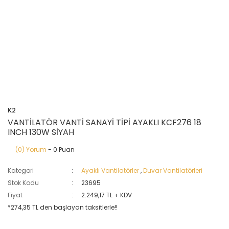
K2
VANTİLATÖR VANTİ SANAYİ TİPİ AYAKLI KCF276 18
INCH 130W SİYAH
(0) Yorum
- 0 Puan
Kategori
Ayaklı Vantilatörler
,
Duvar Vantilatörleri
Stok Kodu
23695
Fiyat
2.249,17 TL + KDV
*274,35 TL den başlayan taksitlerle!!