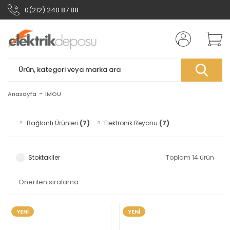
0(212) 240 87 88
Anasayfa
IMOU
Bağlantı Ürünleri
(7)
Elektronik Reyonu
(7)
Stoktakiler
Toplam 14 ürün
YENİ
YENİ