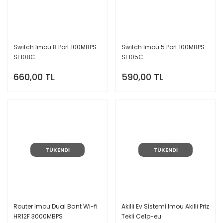
Switch Imou 8 Port 100MBPS
Switch Imou 5 Port 100MBPS
SF108C
SF105C
660,00 TL
590,00 TL
TÜKENDİ
TÜKENDİ
Router Imou Dual Bant Wi-fi
Akilli Ev Si̇stemi̇ Imou Akilli Pri̇z
HR12F 3000MBPS
Tekli̇ Ce1p-eu