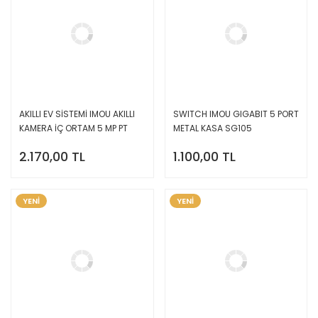
AKILLI EV SİSTEMİ IMOU AKILLI
SWITCH IMOU GIGABIT 5 PORT
KAMERA İÇ ORTAM 5 MP PT
METAL KASA SG105
IPC-K2ECP-5H3W
2.170,00 TL
1.100,00 TL
YENİ
YENİ