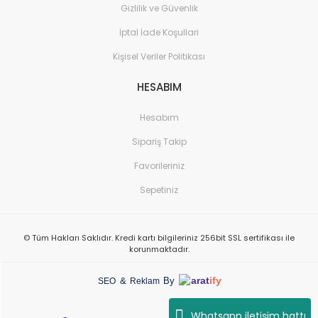
Gizlilik ve Güvenlik
İptal İade Koşullari
Kişisel Veriler Politikası
HESABIM
Hesabım
Sipariş Takip
Favorileriniz
Sepetiniz
© Tüm Hakları Saklıdır. Kredi kartı bilgileriniz 256bit SSL sertifikası ile
korunmaktadır.
arat
ify
&
By
SEO
Reklam
Whatsapp iletişim hattı