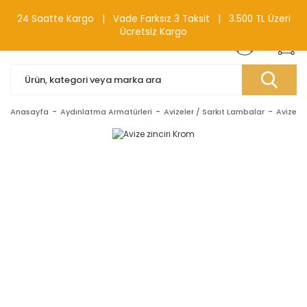
0(212) 240 87 88
24 Saatte Kargo | Vade Farksız 3 Taksit | 3.500 TL Üzeri
Ücretsiz Kargo
Anasayfa
Aydınlatma Armatürleri
Avizeler / Sarkıt Lambalar
Avize A