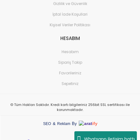
Gizlilik ve Güvenlik
İptal İade Koşullari
Kişisel Veriler Politikası
HESABIM
Hesabım
Sipariş Takip
Favorileriniz
Sepetiniz
© Tüm Hakları Saklıdır. Kredi kartı bilgileriniz 256bit SSL sertifikası ile
korunmaktadır.
arat
ify
&
By
SEO
Reklam
Whatsapp iletişim hattı