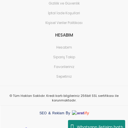
Gizlilik ve Güvenlik
İptal İade Koşullari
Kişisel Veriler Politikası
HESABIM
Hesabım
Sipariş Takip
Favorileriniz
Sepetiniz
© Tüm Hakları Saklıdır. Kredi kartı bilgileriniz 256bit SSL sertifikası ile
korunmaktadır.
arat
ify
&
By
SEO
Reklam
Whatsapp iletişim hattı