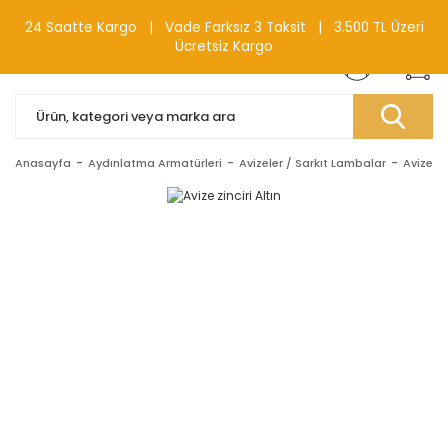
0(212) 240 87 88
24 Saatte Kargo | Vade Farksız 3 Taksit | 3.500 TL Üzeri
Ücretsiz Kargo
Anasayfa
Aydınlatma Armatürleri
Avizeler / Sarkıt Lambalar
Avize A