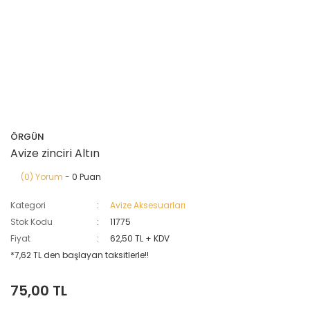
ÖRGÜN
Avize zinciri Altın
(0) Yorum
- 0 Puan
Kategori
Avize Aksesuarları
Stok Kodu
11775
Fiyat
62,50 TL + KDV
*7,62 TL den başlayan taksitlerle!!
75,00 TL