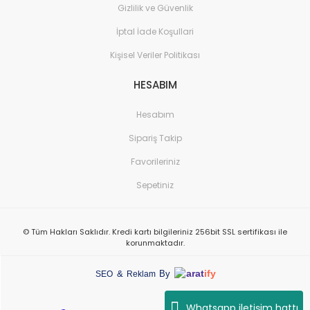
Gizlilik ve Güvenlik
İptal İade Koşullari
Kişisel Veriler Politikası
HESABIM
Hesabım
Sipariş Takip
Favorileriniz
Sepetiniz
© Tüm Hakları Saklıdır. Kredi kartı bilgileriniz 256bit SSL sertifikası ile
korunmaktadır.
arat
ify
&
By
SEO
Reklam
Whatsapp iletişim hattı