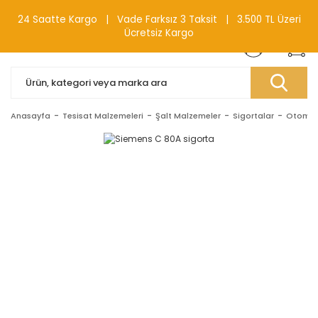
0(212) 240 87 88
24 Saatte Kargo | Vade Farksız 3 Taksit | 3.500 TL Üzeri
Ücretsiz Kargo
Anasayfa
Tesisat Malzemeleri
Şalt Malzemeler
Sigortalar
Otomati