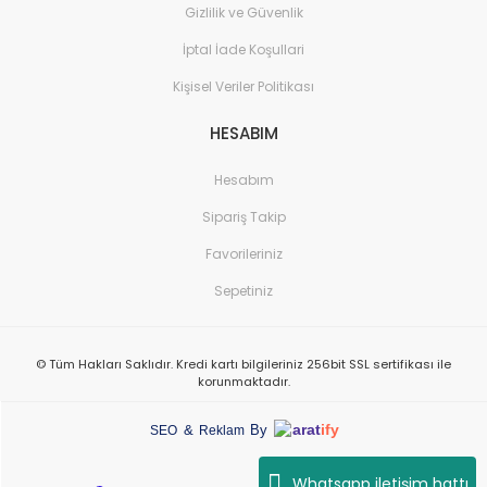
Gizlilik ve Güvenlik
İptal İade Koşullari
Kişisel Veriler Politikası
HESABIM
Hesabım
Sipariş Takip
Favorileriniz
Sepetiniz
© Tüm Hakları Saklıdır. Kredi kartı bilgileriniz 256bit SSL sertifikası ile
korunmaktadır.
arat
ify
&
By
SEO
Reklam
Whatsapp iletişim hattı