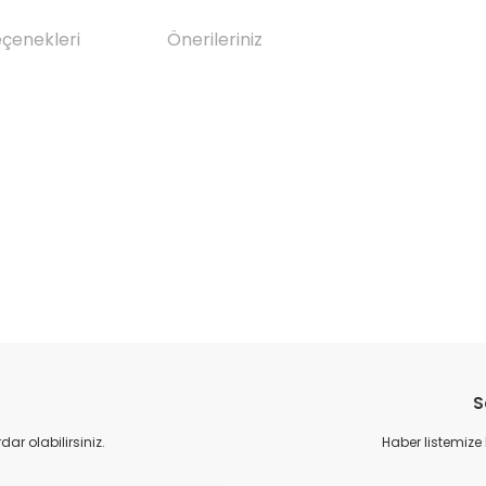
eçenekleri
Önerileriniz
da yetersiz gördüğünüz noktaları öneri formunu kullanarak tarafımıza il
Bu ürüne ilk yorumu siz yapın!
S
Yorum Yaz
r olabilirsiniz.
Haber listemize