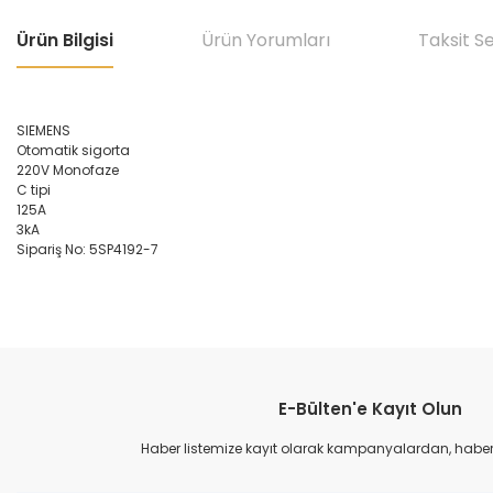
Ürün Bilgisi
Ürün Yorumları
Taksit S
SIEMENS
Otomatik sigorta
220V Monofaze
C tipi
125A
3kA
Sipariş No: 5SP4192-7
Bu ürünün fiyat bilgisi, resim, ürün açıklamalarında ve diğer konular
Görüş ve önerileriniz için teşekkür ederiz.
E-Bülten'e Kayıt Olun
Ürün resmi kalitesiz, bozuk veya görüntülenemiyor.
Ürün açıklamasında eksik bilgiler bulunuyor.
Haber listemize kayıt olarak kampanyalardan, haberda
Ürün bilgilerinde hatalar bulunuyor.