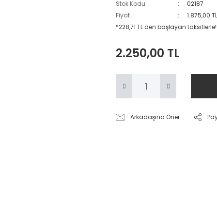
Stok Kodu
02187
Fiyat
1.875,00 T
*228,71 TL den başlayan taksitlerle!
2.250,00 TL
Arkadaşına Öner
Pa