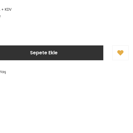
L + KDV
!
Sepete Ekle
ylaş