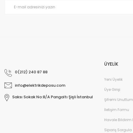
Ürün fiyatı diğer sitelerden daha pahalı.
Bu ürüne benzer farklı alternatifler olmalı.
ÜYELİK
0(212) 240 87 88
Yeni Üyelik
info@elektrikdeposu.com
Üye Girişi
Saksı Sokak No:8/A Pangaltı Şişli İstanbul
Şifremi Unuttum
İletişim Formu
Havale Bildirim
Sipariş Sorgula