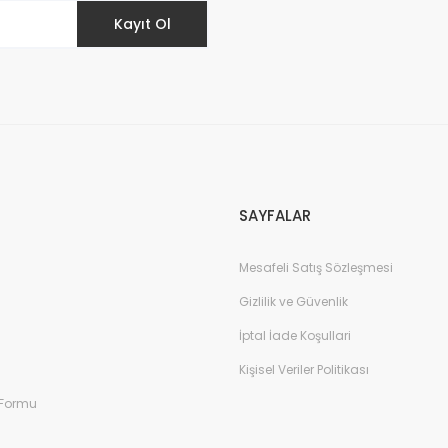
Kayıt Ol
Gönder
SAYFALAR
Mesafeli Satış Sözleşmesi
Gizlilik ve Güvenlik
İptal İade Koşullari
Kişisel Veriler Politikası
 Formu