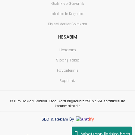
Gizlilik ve Güvenlik
İptal İade Koşullari
Kişisel Veriler Politikası
HESABIM
Hesabım
Sipariş Takip
Favorileriniz
Sepetiniz
© Tüm Hakları Saklıdır. Kredi kartı bilgileriniz 256bit SSL sertifikası ile
korunmaktadır.
arat
ify
&
By
SEO
Reklam
Whatsapp iletişim hattı