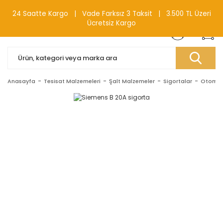
0(212) 240 87 88
24 Saatte Kargo | Vade Farksız 3 Taksit | 3.500 TL Üzeri
Ücretsiz Kargo
Anasayfa
Tesisat Malzemeleri
Şalt Malzemeler
Sigortalar
Otomati