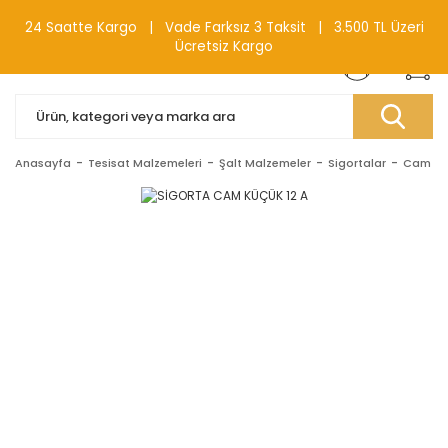
0(212) 240 87 88
24 Saatte Kargo | Vade Farksız 3 Taksit | 3.500 TL Üzeri
Ücretsiz Kargo
Anasayfa
Tesisat Malzemeleri
Şalt Malzemeler
Sigortalar
Cam Sig