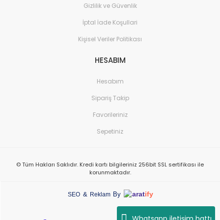
Gizlilik ve Güvenlik
İptal İade Koşullari
Kişisel Veriler Politikası
HESABIM
Hesabım
Sipariş Takip
Favorileriniz
Sepetiniz
© Tüm Hakları Saklıdır. Kredi kartı bilgileriniz 256bit SSL sertifikası ile
korunmaktadır.
arat
ify
&
By
SEO
Reklam
Whatsapp iletişim hattı