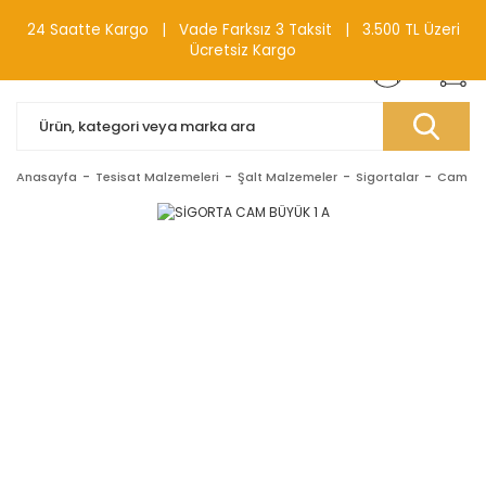
0(212) 240 87 88
24 Saatte Kargo | Vade Farksız 3 Taksit | 3.500 TL Üzeri
Ücretsiz Kargo
Anasayfa
Tesisat Malzemeleri
Şalt Malzemeler
Sigortalar
Cam Sig