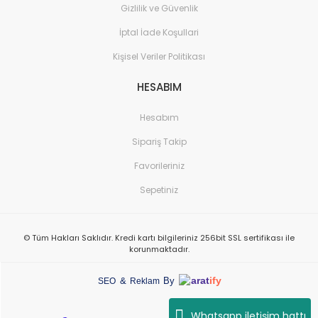
Gizlilik ve Güvenlik
İptal İade Koşullari
Kişisel Veriler Politikası
HESABIM
Hesabım
Sipariş Takip
Favorileriniz
Sepetiniz
© Tüm Hakları Saklıdır. Kredi kartı bilgileriniz 256bit SSL sertifikası ile
korunmaktadır.
arat
ify
&
By
SEO
Reklam
Whatsapp iletişim hattı