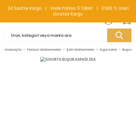
0(212) 240 87 88
24 Saatte Kargo | Vade Farksız 3 Taksit | 3.500 TL Üzeri
Ücretsiz Kargo
Anasayfa
Tesisat Malzemeleri
Şalt Malzemeler
Sigortalar
Buşonlu