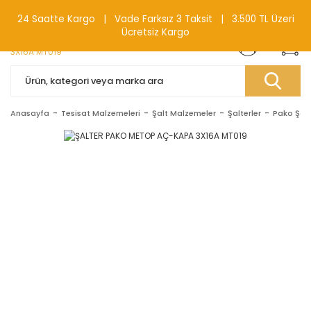
0(212) 240 87 88
24 Saatte Kargo | Vade Farksız 3 Taksit | 3.500 TL Üzeri
Ücretsiz Kargo
Anasayfa
Tesisat Malzemeleri
Şalt Malzemeler
Şalterler
Pako Şalt