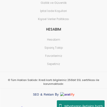
Gizlilik ve Güvenlik
İptal İade Koşullari
Kişisel Veriler Politikası
HESABIM
Hesabım
Sipariş Takip
Favorileriniz
Sepetiniz
© Tüm Hakları Saklıdır. Kredi kartı bilgileriniz 256bit SSL sertifikası ile
korunmaktadır.
arat
ify
&
By
SEO
Reklam
Whatsapp iletişim hattı