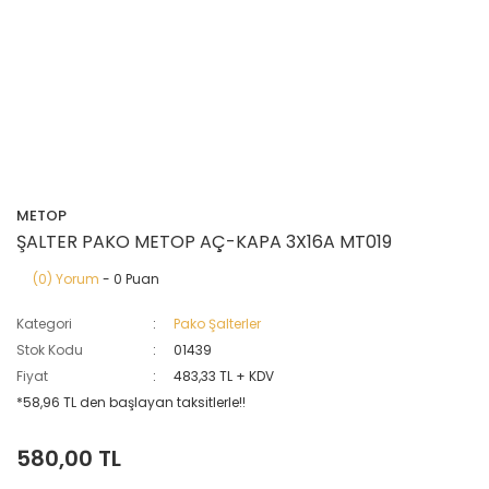
METOP
ŞALTER PAKO METOP AÇ-KAPA 3X16A MT019
(0) Yorum
- 0 Puan
Kategori
Pako Şalterler
Stok Kodu
01439
Fiyat
483,33 TL + KDV
*58,96 TL den başlayan taksitlerle!!
580,00 TL