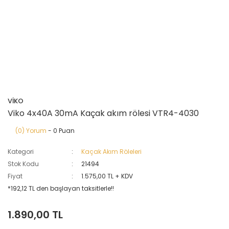
VİKO
Viko 4x40A 30mA Kaçak akım rölesi VTR4-4030
(0) Yorum
- 0 Puan
Kategori
Kaçak Akım Röleleri
Stok Kodu
21494
Fiyat
1.575,00 TL + KDV
*192,12 TL den başlayan taksitlerle!!
1.890,00 TL