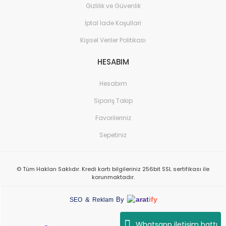
Gizlilik ve Güvenlik
İptal İade Koşullari
Kişisel Veriler Politikası
HESABIM
Hesabım
Sipariş Takip
Favorileriniz
Sepetiniz
© Tüm Hakları Saklıdır. Kredi kartı bilgileriniz 256bit SSL sertifikası ile
korunmaktadır.
arat
ify
&
By
SEO
Reklam
Whatsapp iletişim hattı