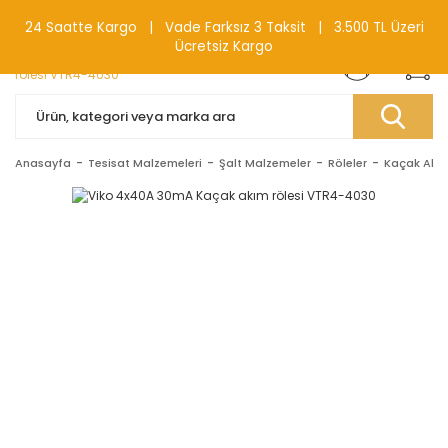
0(212) 240 87 88
24 Saatte Kargo | Vade Farksız 3 Taksit | 3.500 TL Üzeri
Ücretsiz Kargo
Anasayfa
Tesisat Malzemeleri
Şalt Malzemeler
Röleler
Kaçak Akım