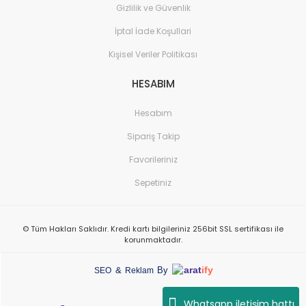
Gizlilik ve Güvenlik
İptal İade Koşullari
Kişisel Veriler Politikası
HESABIM
Hesabım
Sipariş Takip
Favorileriniz
Sepetiniz
© Tüm Hakları Saklıdır. Kredi kartı bilgileriniz 256bit SSL sertifikası ile
korunmaktadır.
arat
ify
&
By
SEO
Reklam
Whatsapp iletişim hattı