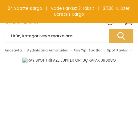
0(212) 240 87 88
24 Saatte Kargo | Vade Farksız 3 Taksit | 3.500 TL Üzeri
Ücretsiz Kargo
Anasayfa
Aydınlatma Armatürleri
Ray Tipi Spotlar
Spot Rayları
RA