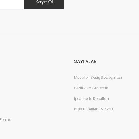
Kayıt Ol
Gönder
SAYFALAR
Mesafeli Satış Sözleşmesi
Gizlilik ve Güvenlik
İptal İade Koşullari
Kişisel Veriler Politikası
 Formu