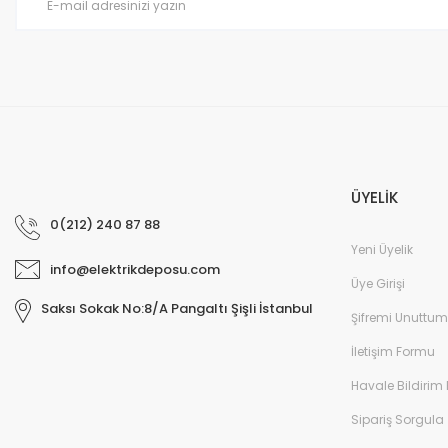
Bu ürüne benzer farklı alternatifler olmalı.
ÜYELİK
0(212) 240 87 88
Yeni Üyelik
info@elektrikdeposu.com
Üye Girişi
Saksı Sokak No:8/A Pangaltı Şişli İstanbul
Şifremi Unuttum
İletişim Formu
Havale Bildirim
Sipariş Sorgula