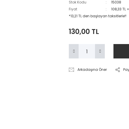
Stok Kodu
15038
Fiyat
108,33 TL 
*13,21 TL den başlayan taksitlerle!!
130,00 TL
Arkadaşına Öner
Pa