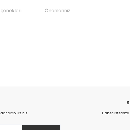
eçenekleri
Önerileriniz
da yetersiz gördüğünüz noktaları öneri formunu kullanarak tarafımıza il
Bu ürüne ilk yorumu siz yapın!
S
Yorum Yaz
r olabilirsiniz.
Haber listemize