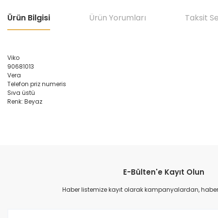
Ürün Bilgisi
Ürün Yorumları
Taksit S
Viko
90681013
Vera
Telefon priz numeris
Sıva üstü
Renk: Beyaz
Bu ürünün fiyat bilgisi, resim, ürün açıklamalarında ve diğer konular
Görüş ve önerileriniz için teşekkür ederiz.
E-Bülten'e Kayıt Olun
Ürün resmi kalitesiz, bozuk veya görüntülenemiyor.
Ürün açıklamasında eksik bilgiler bulunuyor.
Haber listemize kayıt olarak kampanyalardan, haberda
Ürün bilgilerinde hatalar bulunuyor.
Ürün fiyatı diğer sitelerden daha pahalı.