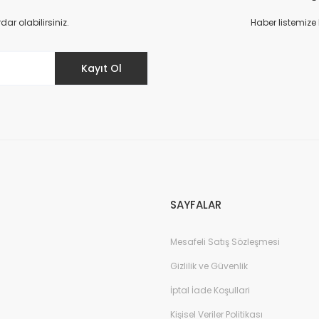
Yorum Yaz
r olabilirsiniz.
Haber listemize
Kayıt Ol
Gönder
SAYFALAR
Mesafeli Satış Sözleşmesi
Gizlilik ve Güvenlik
İptal İade Koşullari
Kişisel Veriler Politikası