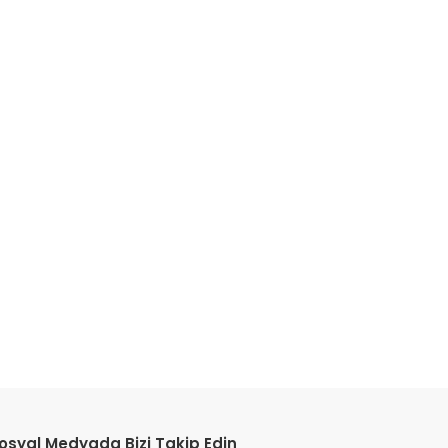
etebilirsiniz.
osyal Medyada Bizi Takip Edin