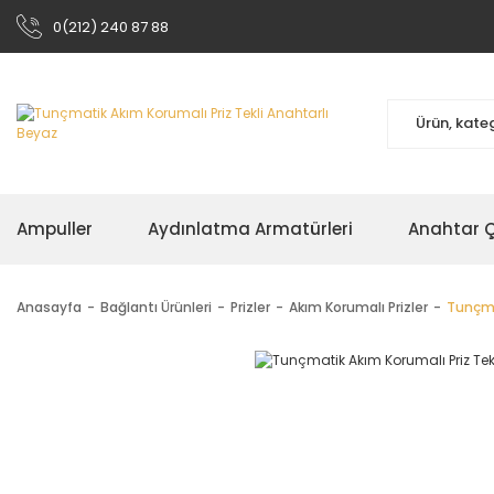
0(212) 240 87 88
Ampuller
Aydınlatma Armatürleri
Anahtar Çe
Anasayfa
Bağlantı Ürünleri
Prizler
Akım Korumalı Prizler
Tunçma