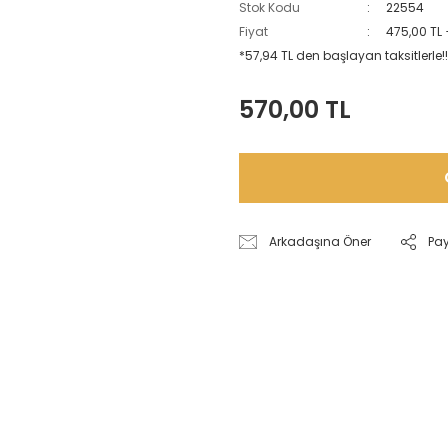
Stok Kodu
22554
Fiyat
475,00 TL
*57,94 TL den başlayan taksitlerle!!
570,00 TL
Arkadaşına Öner
Pa