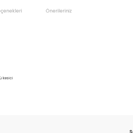
eçenekleri
Önerileriniz
ü kesici
da yetersiz gördüğünüz noktaları öneri formunu kullanarak tarafımıza il
Bu ürüne ilk yorumu siz yapın!
S