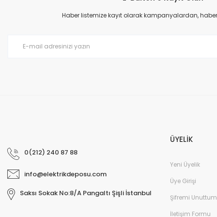
Ürün açıklamasında eksik bilgiler bulunuyor.
Haber listemize kayıt olarak kampanyalardan, haberda
Ürün bilgilerinde hatalar bulunuyor.
Ürün fiyatı diğer sitelerden daha pahalı.
Bu ürüne benzer farklı alternatifler olmalı.
ÜYELİK
0(212) 240 87 88
Yeni Üyelik
info@elektrikdeposu.com
Üye Girişi
Saksı Sokak No:8/A Pangaltı Şişli İstanbul
Şifremi Unuttum
İletişim Formu