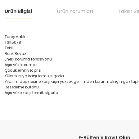
Ürün Bilgisi
Ürün Yorumları
Taksit S
Tunçmatik
TSK5078
Tekli
Renk:Beyaz
Enerji koruma fonksiyonu
Aşırı yük koruması
Çocuk emniyet prizi
Yüksek ısıya karşı termik sigorta
Yıldırım düşmesine karşı aşırı yüksek gerilimden korunmak için gaz tüpl
Resetleme butonu
Aşırı yüke karşı termik sigorta
Bu ürünün fiyat bilgisi, resim, ürün açıklamalarında ve diğer konular
Görüş ve önerileriniz için teşekkür ederiz.
E-Bülten'e Kayıt Olun
Ürün resmi kalitesiz, bozuk veya görüntülenemiyor.