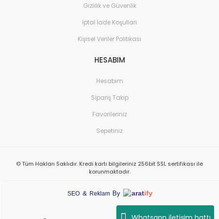
Gizlilik ve Güvenlik
İptal İade Koşullari
Kişisel Veriler Politikası
HESABIM
Hesabım
Sipariş Takip
Favorileriniz
Sepetiniz
© Tüm Hakları Saklıdır. Kredi kartı bilgileriniz 256bit SSL sertifikası ile
korunmaktadır.
arat
ify
&
By
SEO
Reklam
Whatsapp iletişim hattı