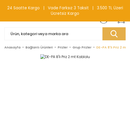
0(212) 240 87 88
24 Saatte Kargo | Vade Farksız 3 Taksit | 3.500 TL Üzeri
Ücretsiz Kargo
Anasayfa
Bağlantı Ürünleri
Prizler
Grup Prizler
DE-PA 8'li Priz 2 mt 