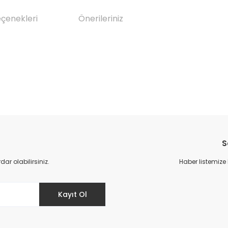
eçenekleri
Önerileriniz
da yetersiz gördüğünüz noktaları öneri formunu kullanarak tarafımıza il
Bu ürüne ilk yorumu siz yapın!
S
Yorum Yaz
r olabilirsiniz.
Haber listemize
Kayıt Ol