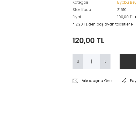
Kategori
Byobu Be
Stok Kodu
21510
Fiyat
100,00 TL 
*12,20 TL den başlayan taksitlerle!!
120,00 TL
Arkadaşına Öner
Pa