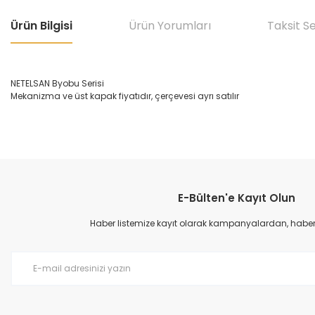
Ürün Bilgisi
Ürün Yorumları
Taksit S
NETELSAN Byobu Serisi
Mekanizma ve üst kapak fiyatıdır, çerçevesi ayrı satılır
Bu ürünün fiyat bilgisi, resim, ürün açıklamalarında ve diğer konular
Görüş ve önerileriniz için teşekkür ederiz.
E-Bülten'e Kayıt Olun
Ürün resmi kalitesiz, bozuk veya görüntülenemiyor.
Ürün açıklamasında eksik bilgiler bulunuyor.
Haber listemize kayıt olarak kampanyalardan, haberda
Ürün bilgilerinde hatalar bulunuyor.
Ürün fiyatı diğer sitelerden daha pahalı.
Bu ürüne benzer farklı alternatifler olmalı.