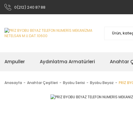
0(212) 240 87 88
Ampuller
Aydınlatma Armatürleri
Anahtar Çe
Anasayfa
Anahtar Çeşitleri
Byobu Serisi
Byobu Beyaz
PRİZ BY