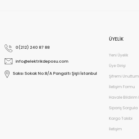
ÜYELİK
0(212) 240 87 88
Yeni Üyelik
info@elektrikdeposu.com
Üye Girişi
Saksı Sokak No:8/A Pangaltı Şişli İstanbul
Şifremi Unuttum
İletişim Formu
Havale Bildirim
Sipariş Sorgula
Kargo Takibi
İletişim