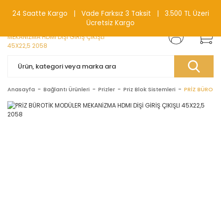
0(212) 240 87 88
24 Saatte Kargo | Vade Farksız 3 Taksit | 3.500 TL Üzeri
Ücretsiz Kargo
Anasayfa
Bağlantı Ürünleri
Prizler
Priz Blok Sistemleri
PRİZ BÜROTİK