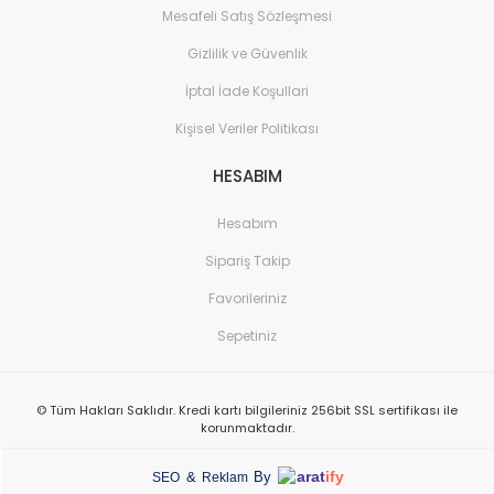
Mesafeli Satış Sözleşmesi
Gizlilik ve Güvenlik
İptal İade Koşullari
Kişisel Veriler Politikası
HESABIM
Hesabım
Sipariş Takip
Favorileriniz
Sepetiniz
© Tüm Hakları Saklıdır. Kredi kartı bilgileriniz 256bit SSL sertifikası ile
korunmaktadır.
arat
ify
&
By
SEO
Reklam