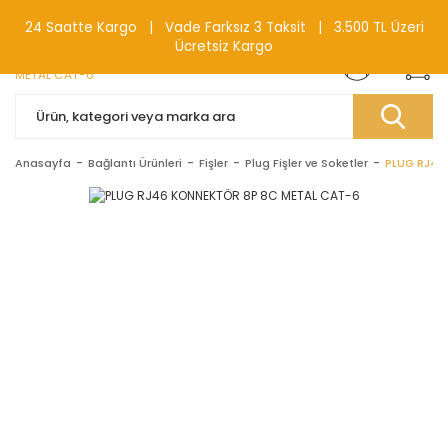
0(212) 240 87 88
24 Saatte Kargo | Vade Farksız 3 Taksit | 3.500 TL Üzeri
Ücretsiz Kargo
Anasayfa
Bağlantı Ürünleri
Fişler
Plug Fişler ve Soketler
PLUG RJ46