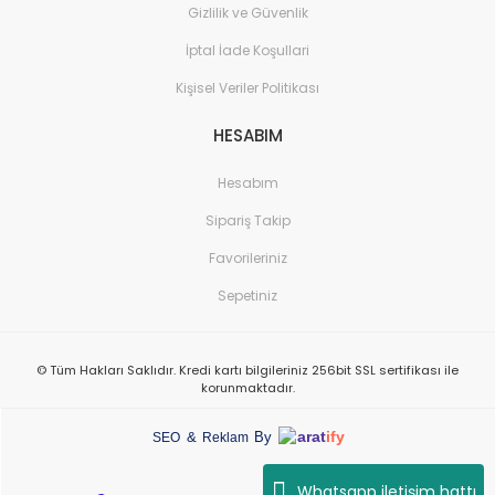
Gizlilik ve Güvenlik
İptal İade Koşullari
Kişisel Veriler Politikası
HESABIM
Hesabım
Sipariş Takip
Favorileriniz
Sepetiniz
© Tüm Hakları Saklıdır. Kredi kartı bilgileriniz 256bit SSL sertifikası ile
korunmaktadır.
arat
ify
&
By
SEO
Reklam
Whatsapp iletişim hattı