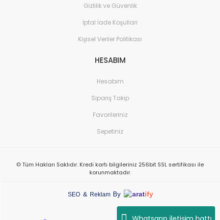
Gizlilik ve Güvenlik
İptal İade Koşullari
Kişisel Veriler Politikası
HESABIM
Hesabım
Sipariş Takip
Favorileriniz
Sepetiniz
© Tüm Hakları Saklıdır. Kredi kartı bilgileriniz 256bit SSL sertifikası ile
korunmaktadır.
arat
ify
&
By
SEO
Reklam
Whatsapp iletişim hattı