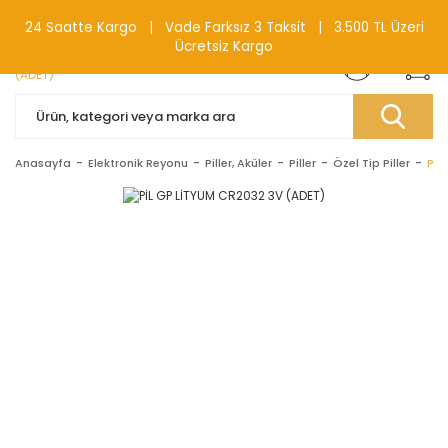
0(212) 240 87 88
24 Saatte Kargo | Vade Farksız 3 Taksit | 3.500 TL Üzeri
Ücretsiz Kargo
Anasayfa
Elektronik Reyonu
Piller, Aküler
Piller
Özel Tip Piller
PİL