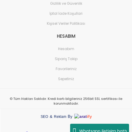
Gizlilik ve Güvenlik
İptal İade Koşullari
Kişisel Veriler Politikası
HESABIM
Hesabım
Sipariş Takip
Favorileriniz
Sepetiniz
© Tüm Hakları Saklıdır. Kredi kartı bilgileriniz 256bit SSL sertifikası ile
korunmaktadır.
arat
ify
&
By
SEO
Reklam
Whatsapp iletişim hattı