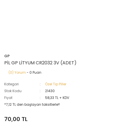
GP
PİL GP LİTYUM CR2032 3V (ADET)
(0) Yorum
- 0 Puan
Kategori
Özel Tip Piller
Stok Kodu
21430
Fiyat
58,33 TL + KDV
*7,12 TL den başlayan taksitlerle!!
70,00 TL