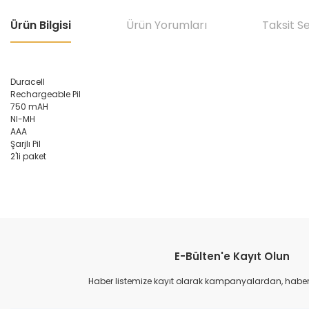
Ürün Bilgisi
Ürün Yorumları
Taksit S
Duracell
Rechargeable Pil
750 mAH
NI-MH
AAA
Şarjlı Pil
2'li paket
Bu ürünün fiyat bilgisi, resim, ürün açıklamalarında ve diğer konular
Görüş ve önerileriniz için teşekkür ederiz.
E-Bülten'e Kayıt Olun
Ürün resmi kalitesiz, bozuk veya görüntülenemiyor.
Ürün açıklamasında eksik bilgiler bulunuyor.
Haber listemize kayıt olarak kampanyalardan, haberda
Ürün bilgilerinde hatalar bulunuyor.