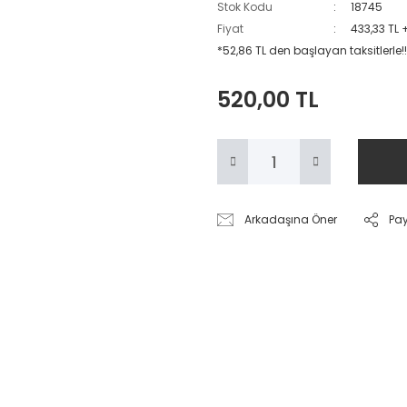
Stok Kodu
18745
Fiyat
433,33 TL 
*52,86 TL den başlayan taksitlerle!!
520,00 TL
Arkadaşına Öner
Pa