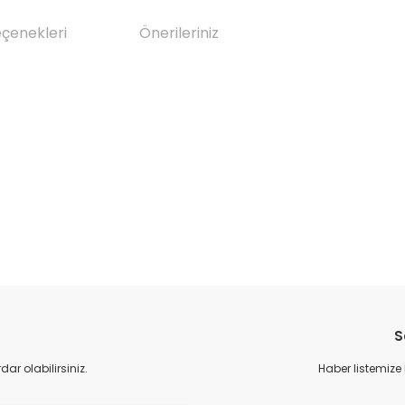
eçenekleri
Önerileriniz
da yetersiz gördüğünüz noktaları öneri formunu kullanarak tarafımıza il
Bu ürüne ilk yorumu siz yapın!
S
Yorum Yaz
r olabilirsiniz.
Haber listemize