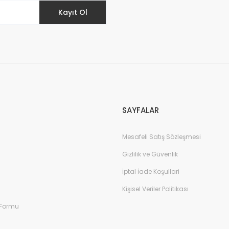
Kayıt Ol
Gönder
SAYFALAR
Mesafeli Satış Sözleşmesi
Gizlilik ve Güvenlik
İptal İade Koşullari
Kişisel Veriler Politikası
 Formu