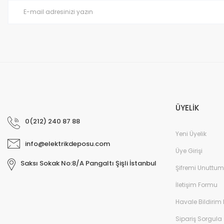
Ürün fiyatı diğer sitelerden daha pahalı.
Bu ürüne benzer farklı alternatifler olmalı.
ÜYELİK
0(212) 240 87 88
Yeni Üyelik
info@elektrikdeposu.com
Üye Girişi
Saksı Sokak No:8/A Pangaltı Şişli İstanbul
Şifremi Unuttum
İletişim Formu
Havale Bildirim
Sipariş Sorgula