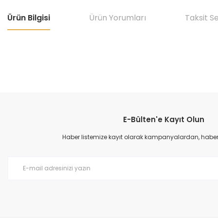
Ürün Bilgisi
Ürün Yorumları
Taksit S
Bu ürünün fiyat bilgisi, resim, ürün açıklamalarında ve diğer konular
Görüş ve önerileriniz için teşekkür ederiz.
E-Bülten'e Kayıt Olun
Ürün resmi kalitesiz, bozuk veya görüntülenemiyor.
Ürün açıklamasında eksik bilgiler bulunuyor.
Haber listemize kayıt olarak kampanyalardan, haberda
Ürün bilgilerinde hatalar bulunuyor.
Ürün fiyatı diğer sitelerden daha pahalı.
Bu ürüne benzer farklı alternatifler olmalı.