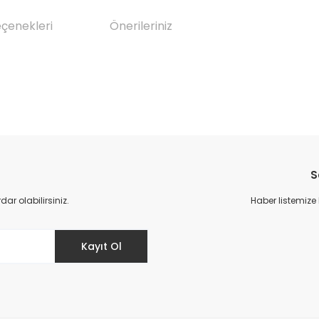
eçenekleri
Önerileriniz
da yetersiz gördüğünüz noktaları öneri formunu kullanarak tarafımıza il
Bu ürüne ilk yorumu siz yapın!
S
Yorum Yaz
r olabilirsiniz.
Haber listemize
Kayıt Ol