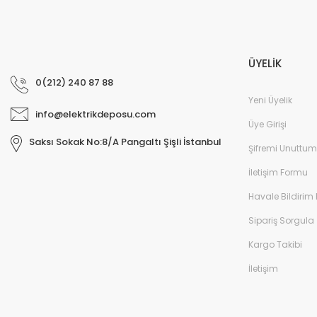
ÜYELİK
0(212) 240 87 88
Yeni Üyelik
info@elektrikdeposu.com
Üye Girişi
Saksı Sokak No:8/A Pangaltı Şişli İstanbul
Şifremi Unuttum
İletişim Formu
Havale Bildirim
Sipariş Sorgula
Kargo Takibi
İletişim