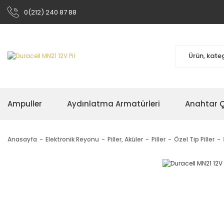
0(212) 240 87 88
Ampuller
Aydınlatma Armatürleri
Anahtar Çe
Anasayfa
Elektronik Reyonu
Piller, Aküler
Piller
Özel Tip Piller