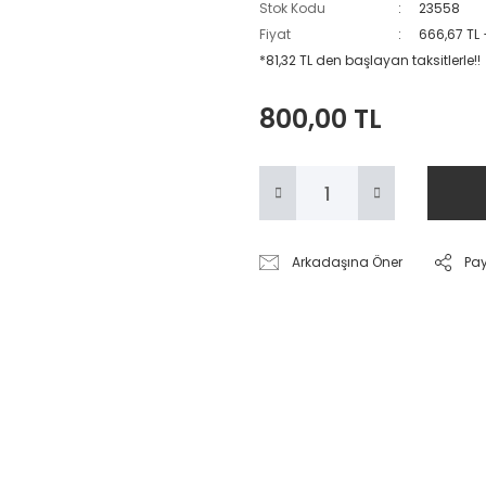
Stok Kodu
23558
Fiyat
666,67 TL
*81,32 TL den başlayan taksitlerle!!
800,00 TL
Arkadaşına Öner
Pa