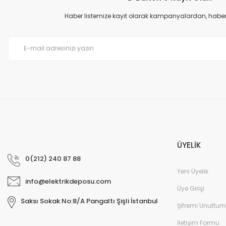
Ürün açıklamasında eksik bilgiler bulunuyor.
Haber listemize kayıt olarak kampanyalardan, haberda
Ürün bilgilerinde hatalar bulunuyor.
Ürün fiyatı diğer sitelerden daha pahalı.
Bu ürüne benzer farklı alternatifler olmalı.
ÜYELİK
0(212) 240 87 88
Yeni Üyelik
info@elektrikdeposu.com
Üye Girişi
Saksı Sokak No:8/A Pangaltı Şişli İstanbul
Şifremi Unuttum
İletişim Formu