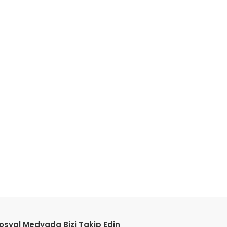
etebilirsiniz.
osyal Medyada Bizi Takip Edin