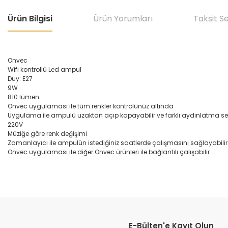
Ürün Bilgisi
Ürün Yorumları
Taksit S
Onvec
Wifi kontrollü Led ampul
Duy: E27
9W
810 lümen
Onvec uygulaması ile tüm renkler kontrolünüz altında
Uygulama ile ampulü uzaktan açıp kapayabilir ve farklı aydınlatma sena
220V
Müziğe göre renk değişimi
Zamanlayıcı ile ampulün istediğiniz saatlerde çalışmasını sağlayabilir
Onvec uygulaması ile diğer Onvec ürünleri ile bağlantılı çalışabilir
Bu ürünün fiyat bilgisi, resim, ürün açıklamalarında ve diğer konular
Görüş ve önerileriniz için teşekkür ederiz.
E-Bülten'e Kayıt Olun
Ürün resmi kalitesiz, bozuk veya görüntülenemiyor.