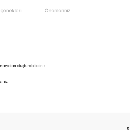
eçenekleri
Önerileriniz
ryoları oluşturabilirsiniz
siniz
da yetersiz gördüğünüz noktaları öneri formunu kullanarak tarafımıza il
Bu ürüne ilk yorumu siz yapın!
S