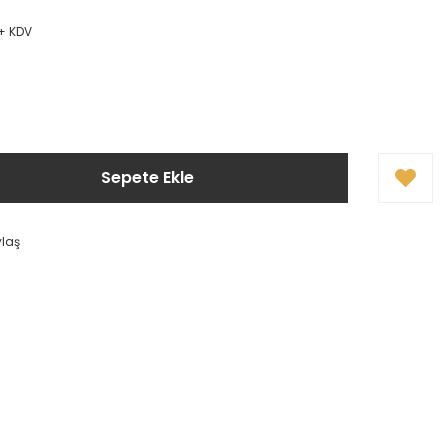
 + KDV
Sepete Ekle
ylaş