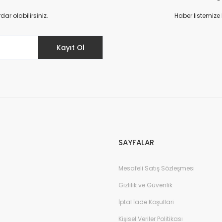
Yorum Yaz
r olabilirsiniz.
Haber listemize
Kayıt Ol
Gönder
SAYFALAR
Mesafeli Satış Sözleşmesi
Gizlilik ve Güvenlik
İptal İade Koşullari
Kişisel Veriler Politikası