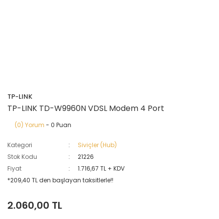
TP-LINK
TP-LINK TD-W9960N VDSL Modem 4 Port
(0) Yorum
- 0 Puan
Kategori
Siviçler (Hub)
Stok Kodu
21226
Fiyat
1.716,67 TL + KDV
*209,40 TL den başlayan taksitlerle!!
2.060,00 TL