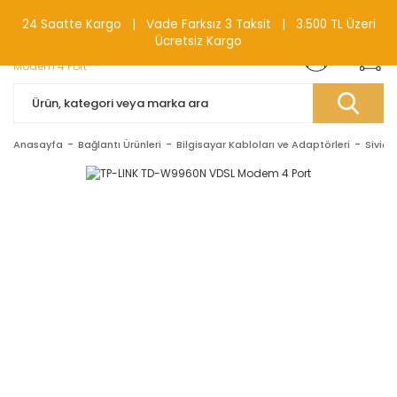
0(212) 240 87 88
24 Saatte Kargo | Vade Farksız 3 Taksit | 3.500 TL Üzeri
Ücretsiz Kargo
Anasayfa
Bağlantı Ürünleri
Bilgisayar Kabloları ve Adaptörleri
Siviçl