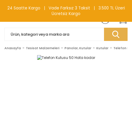
0(212) 240 87 88
24 Saatte Kargo | Vade Farksız 3 Taksit | 3.500 TL Üzeri
Ücretsiz Kargo
Anasayfa
Tesisat Malzemeleri
Panolar, Kutular
Kutular
Telefon Kut