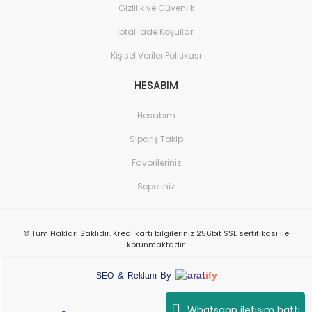
Gizlilik ve Güvenlik
İptal İade Koşullari
Kişisel Veriler Politikası
HESABIM
Hesabım
Sipariş Takip
Favorileriniz
Sepetiniz
© Tüm Hakları Saklıdır. Kredi kartı bilgileriniz 256bit SSL sertifikası ile
korunmaktadır.
arat
ify
&
By
SEO
Reklam
Whatsapp iletişim hattı