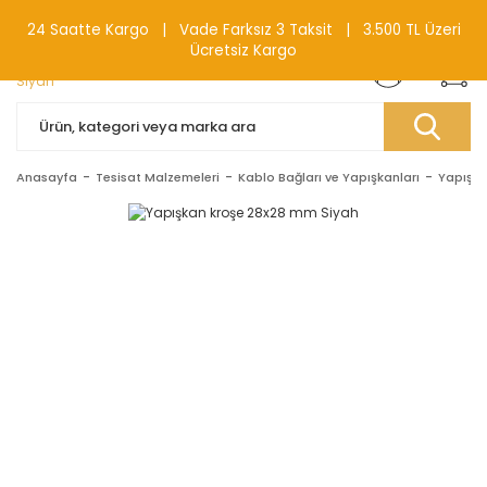
0(212) 240 87 88
24 Saatte Kargo | Vade Farksız 3 Taksit | 3.500 TL Üzeri
Ücretsiz Kargo
Anasayfa
Tesisat Malzemeleri
Kablo Bağları ve Yapışkanları
Yapışka