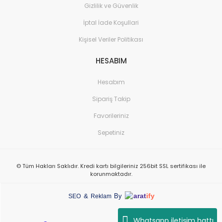
Gizlilik ve Güvenlik
İptal İade Koşullari
Kişisel Veriler Politikası
HESABIM
Hesabım
Sipariş Takip
Favorileriniz
Sepetiniz
© Tüm Hakları Saklıdır. Kredi kartı bilgileriniz 256bit SSL sertifikası ile
korunmaktadır.
arat
ify
&
By
SEO
Reklam
Whatsapp iletişim hattı