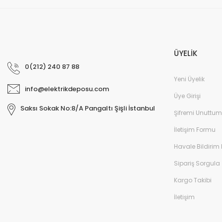
ÜYELİK
0(212) 240 87 88
Yeni Üyelik
info@elektrikdeposu.com
Üye Girişi
Saksı Sokak No:8/A Pangaltı Şişli İstanbul
Şifremi Unuttum
İletişim Formu
Havale Bildirim
Sipariş Sorgula
Kargo Takibi
İletişim