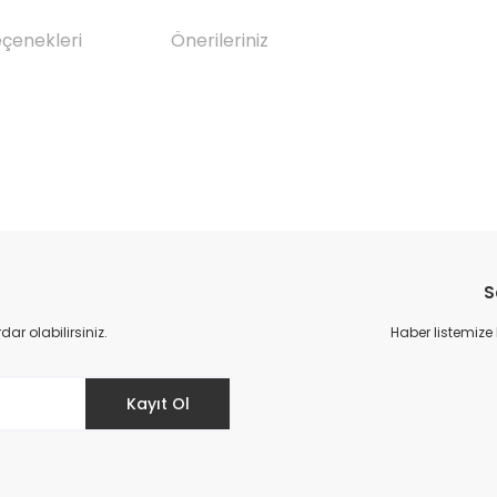
eçenekleri
Önerileriniz
da yetersiz gördüğünüz noktaları öneri formunu kullanarak tarafımıza il
Bu ürüne ilk yorumu siz yapın!
S
Yorum Yaz
r olabilirsiniz.
Haber listemize
Kayıt Ol