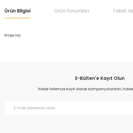
Ürün Bilgisi
Ürün Yorumları
Taksit S
Kroşe ray
Bu ürünün fiyat bilgisi, resim, ürün açıklamalarında ve diğer konular
Görüş ve önerileriniz için teşekkür ederiz.
E-Bülten'e Kayıt Olun
Ürün resmi kalitesiz, bozuk veya görüntülenemiyor.
Ürün açıklamasında eksik bilgiler bulunuyor.
Haber listemize kayıt olarak kampanyalardan, haberda
Ürün bilgilerinde hatalar bulunuyor.
Ürün fiyatı diğer sitelerden daha pahalı.
Bu ürüne benzer farklı alternatifler olmalı.