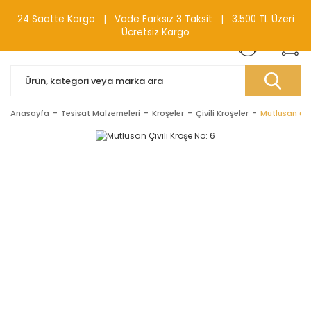
0(212) 240 87 88
24 Saatte Kargo | Vade Farksız 3 Taksit | 3.500 TL Üzeri
Ücretsiz Kargo
Anasayfa
Tesisat Malzemeleri
Kroşeler
Çivili Kroşeler
Mutlusan Çivi