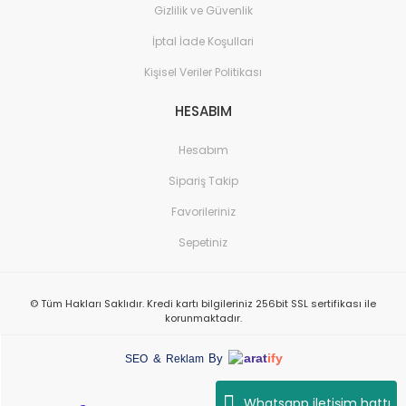
Gizlilik ve Güvenlik
İptal İade Koşullari
Kişisel Veriler Politikası
HESABIM
Hesabım
Sipariş Takip
Favorileriniz
Sepetiniz
© Tüm Hakları Saklıdır. Kredi kartı bilgileriniz 256bit SSL sertifikası ile
korunmaktadır.
arat
ify
&
By
SEO
Reklam
Whatsapp iletişim hattı