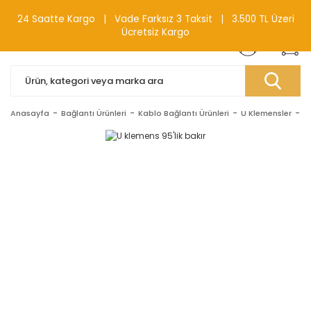
0(212) 240 87 88
24 Saatte Kargo | Vade Farksız 3 Taksit | 3.500 TL Üzeri
Ücretsiz Kargo
Anasayfa
Bağlantı Ürünleri
Kablo Bağlantı Ürünleri
U Klemensler
U