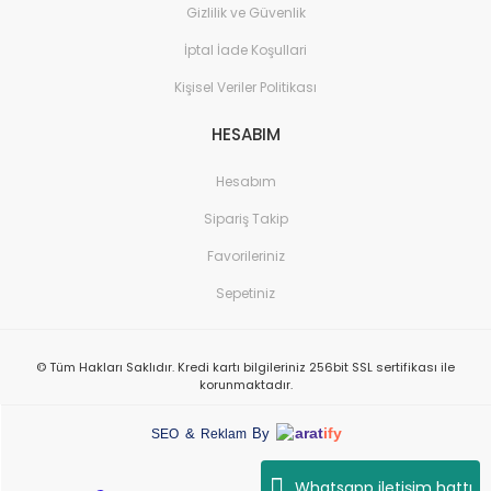
Gizlilik ve Güvenlik
İptal İade Koşullari
Kişisel Veriler Politikası
HESABIM
Hesabım
Sipariş Takip
Favorileriniz
Sepetiniz
© Tüm Hakları Saklıdır. Kredi kartı bilgileriniz 256bit SSL sertifikası ile
korunmaktadır.
arat
ify
&
By
SEO
Reklam
Whatsapp iletişim hattı