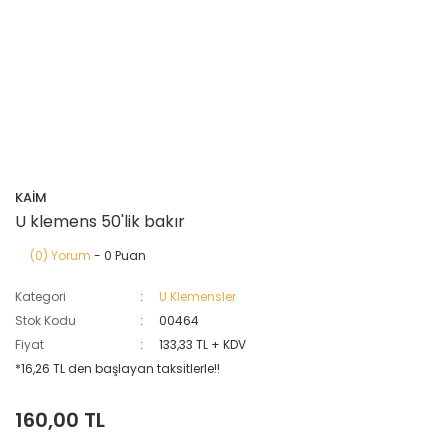
KAİM
U klemens 50'lik bakır
(0) Yorum
- 0 Puan
Kategori
U Klemensler
Stok Kodu
00464
Fiyat
133,33 TL + KDV
*16,26 TL den başlayan taksitlerle!!
160,00 TL