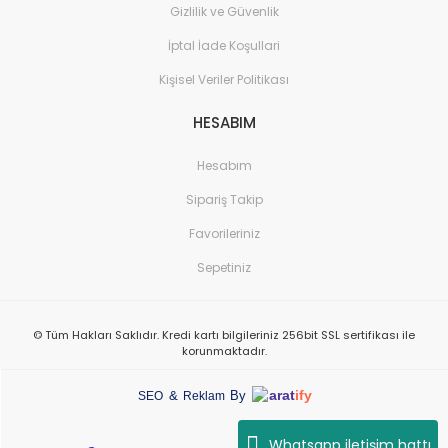
Gizlilik ve Güvenlik
İptal İade Koşullari
Kişisel Veriler Politikası
HESABIM
Hesabım
Sipariş Takip
Favorileriniz
Sepetiniz
© Tüm Hakları Saklıdır. Kredi kartı bilgileriniz 256bit SSL sertifikası ile
korunmaktadır.
arat
ify
&
By
SEO
Reklam
Whatsapp iletişim hattı