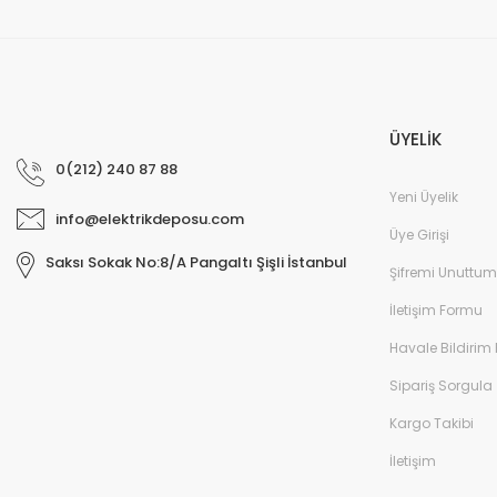
ÜYELİK
0(212) 240 87 88
Yeni Üyelik
info@elektrikdeposu.com
Üye Girişi
Saksı Sokak No:8/A Pangaltı Şişli İstanbul
Şifremi Unuttum
İletişim Formu
Havale Bildirim
Sipariş Sorgula
Kargo Takibi
İletişim