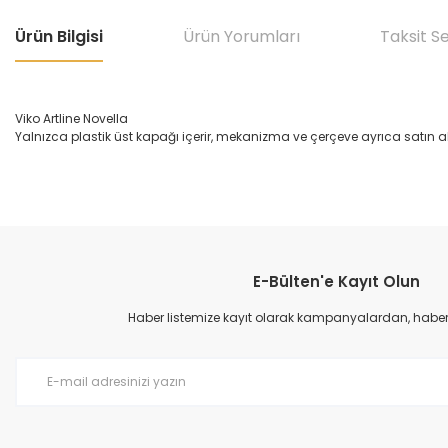
Ürün Bilgisi
Ürün Yorumları
Taksit S
Viko Artline Novella
Yalnızca plastik üst kapağı içerir, mekanizma ve çerçeve ayrıca satın a
Bu ürünün fiyat bilgisi, resim, ürün açıklamalarında ve diğer konular
Görüş ve önerileriniz için teşekkür ederiz.
E-Bülten'e Kayıt Olun
Ürün resmi kalitesiz, bozuk veya görüntülenemiyor.
Ürün açıklamasında eksik bilgiler bulunuyor.
Haber listemize kayıt olarak kampanyalardan, haberda
Ürün bilgilerinde hatalar bulunuyor.
Ürün fiyatı diğer sitelerden daha pahalı.
Bu ürüne benzer farklı alternatifler olmalı.