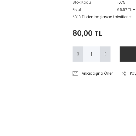
Stok Kodu
16751
Fiyat
66,67 TL +
*8,13 TL den başlayan taksitlerle!!
80,00 TL
Arkadaşına Öner
Pa