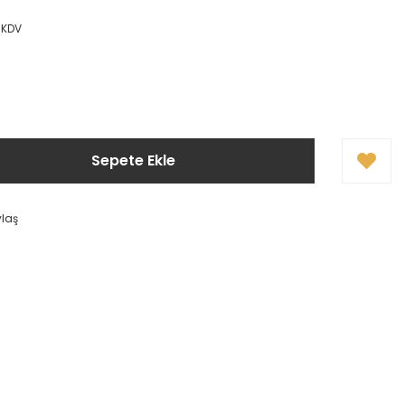
 KDV
Sepete Ekle
ylaş