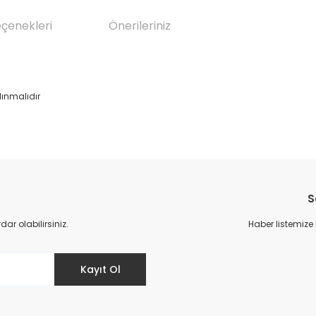
eçenekleri
Önerileriniz
lınmalıdır
da yetersiz gördüğünüz noktaları öneri formunu kullanarak tarafımıza il
Bu ürüne ilk yorumu siz yapın!
S
Yorum Yaz
r olabilirsiniz.
Haber listemize
Kayıt Ol