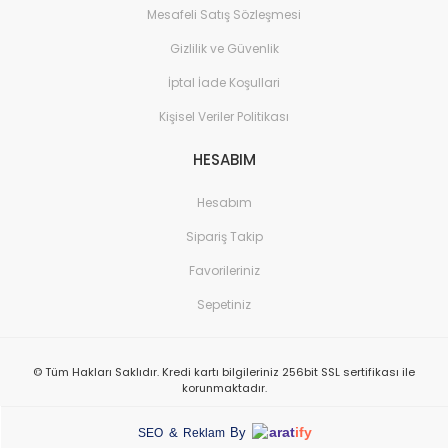
Mesafeli Satış Sözleşmesi
Gizlilik ve Güvenlik
İptal İade Koşullari
Kişisel Veriler Politikası
HESABIM
Hesabım
Sipariş Takip
Favorileriniz
Sepetiniz
© Tüm Hakları Saklıdır. Kredi kartı bilgileriniz 256bit SSL sertifikası ile
korunmaktadır.
arat
ify
&
By
SEO
Reklam