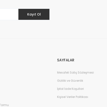
Kayıt Ol
Gönder
SAYFALAR
Mesafeli Satış Sözleşmesi
Gizlilik ve Güvenlik
İptal İade Koşullari
Kişisel Veriler Politikası
 Formu