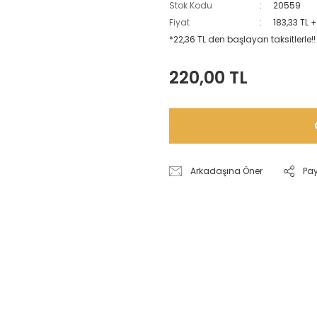
Stok Kodu
20559
Fiyat
183,33 TL 
*22,36 TL den başlayan taksitlerle!!
220,00 TL
Arkadaşına Öner
Pa