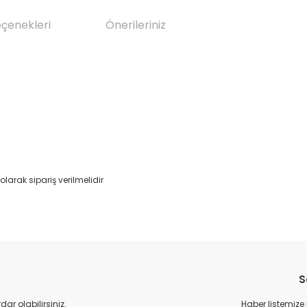
eçenekleri
Önerileriniz
 olarak sipariş verilmelidir
da yetersiz gördüğünüz noktaları öneri formunu kullanarak tarafımıza il
Bu ürüne ilk yorumu siz yapın!
S
Yorum Yaz
r olabilirsiniz.
Haber listemize