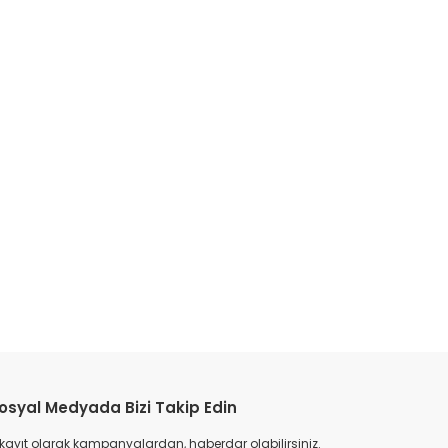
etebilirsiniz.
osyal Medyada Bizi Takip Edin
 kayıt olarak kampanyalardan, haberdar olabilirsiniz.