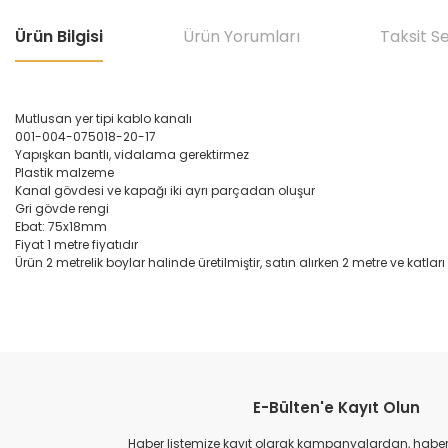
Ürün Bilgisi
Ürün Yorumları
Taksit S
Mutlusan yer tipi kablo kanalı
001-004-075018-20-17
Yapışkan bantlı, vidalama gerektirmez
Plastik malzeme
Kanal gövdesi ve kapağı iki ayrı parçadan oluşur
Gri gövde rengi
Ebat: 75x18mm
Fiyat 1 metre fiyatıdır
Ürün 2 metrelik boylar halinde üretilmiştir, satın alırken 2 metre ve katları
Bu ürünün fiyat bilgisi, resim, ürün açıklamalarında ve diğer konular
Görüş ve önerileriniz için teşekkür ederiz.
E-Bülten'e Kayıt Olun
Ürün resmi kalitesiz, bozuk veya görüntülenemiyor.
Ürün açıklamasında eksik bilgiler bulunuyor.
Haber listemize kayıt olarak kampanyalardan, haberda