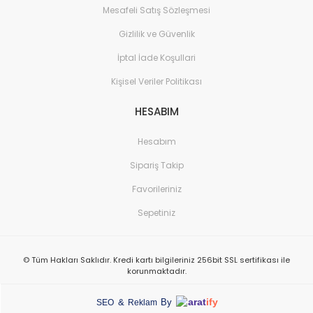
Mesafeli Satış Sözleşmesi
Gizlilik ve Güvenlik
İptal İade Koşullari
Kişisel Veriler Politikası
HESABIM
Hesabım
Sipariş Takip
Favorileriniz
Sepetiniz
© Tüm Hakları Saklıdır. Kredi kartı bilgileriniz 256bit SSL sertifikası ile
korunmaktadır.
arat
ify
&
By
SEO
Reklam