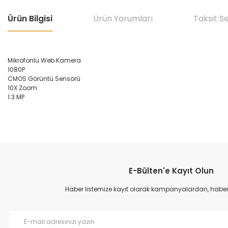
Ürün Bilgisi
Ürün Yorumları
Taksit S
Mikrofonlu Web Kamera
1080P
CMOS Görüntü Sensörü
10X Zoom
1.3 MP
Bu ürünün fiyat bilgisi, resim, ürün açıklamalarında ve diğer konular
Görüş ve önerileriniz için teşekkür ederiz.
E-Bülten'e Kayıt Olun
Ürün resmi kalitesiz, bozuk veya görüntülenemiyor.
Ürün açıklamasında eksik bilgiler bulunuyor.
Haber listemize kayıt olarak kampanyalardan, haberda
Ürün bilgilerinde hatalar bulunuyor.
Ürün fiyatı diğer sitelerden daha pahalı.