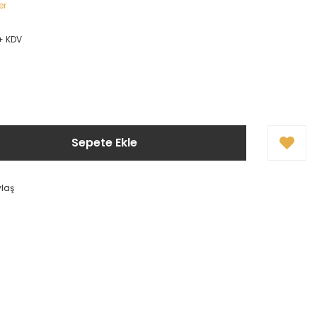
er
 + KDV
Sepete Ekle
ylaş