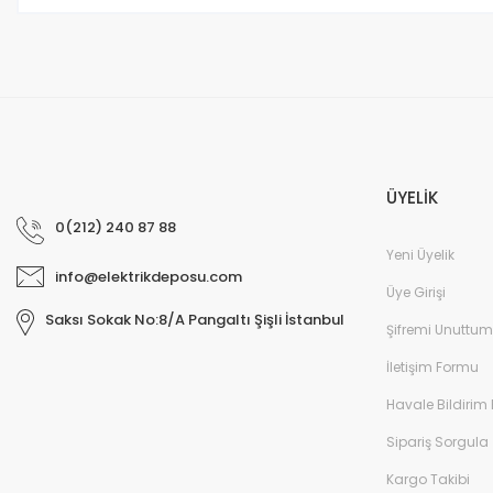
Bu ürüne benzer farklı alternatifler olmalı.
ÜYELİK
0(212) 240 87 88
Yeni Üyelik
info@elektrikdeposu.com
Üye Girişi
Saksı Sokak No:8/A Pangaltı Şişli İstanbul
Şifremi Unuttum
İletişim Formu
Havale Bildirim
Sipariş Sorgula
Kargo Takibi