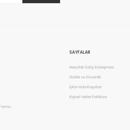
Gönder
SAYFALAR
Mesafeli Satış Sözleşmesi
Gizlilik ve Güvenlik
İptal İade Koşullari
Kişisel Veriler Politikası
 Formu