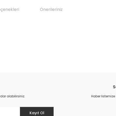
eçenekleri
Önerileriniz
da yetersiz gördüğünüz noktaları öneri formunu kullanarak tarafımıza il
Bu ürüne ilk yorumu siz yapın!
S
Yorum Yaz
r olabilirsiniz.
Haber listemize
Kayıt Ol