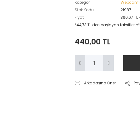
Kategori
Webcaml
Stok Kodu
21987
Fiyat
366,67 TL
*44,73 TL den başlayan taksitlerle!!
440,00 TL
Arkadaşına Öner
Pa