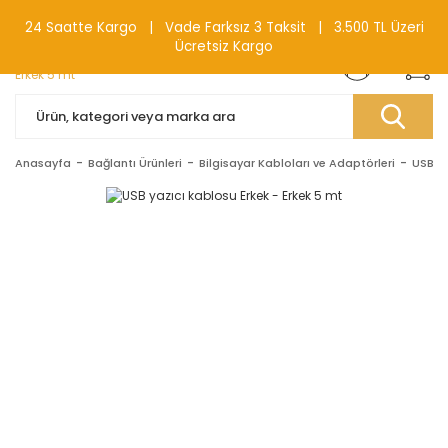
0(212) 240 87 88
24 Saatte Kargo | Vade Farksız 3 Taksit | 3.500 TL Üzeri
Ücretsiz Kargo
Anasayfa
Bağlantı Ürünleri
Bilgisayar Kabloları ve Adaptörleri
USB Ka