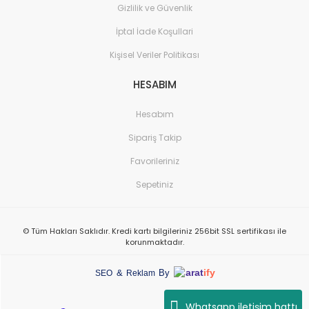
Gizlilik ve Güvenlik
İptal İade Koşullari
Kişisel Veriler Politikası
HESABIM
Hesabım
Sipariş Takip
Favorileriniz
Sepetiniz
© Tüm Hakları Saklıdır. Kredi kartı bilgileriniz 256bit SSL sertifikası ile
korunmaktadır.
arat
ify
&
By
SEO
Reklam
Whatsapp iletişim hattı